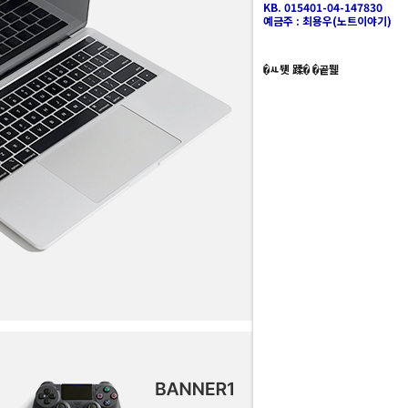
KB. 015401-04-147830
예금주 : 최용우(노트이야기)
�ㅻ뒛 蹂� �곹뭹