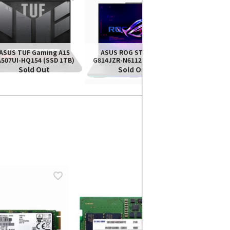
[중고노트북] 
ASUS TUF Gaming A15
ASUS ROG STRIX G18
A507UI-HQ154 (SSD 1TB)
G814JZR-N6112 (SSD 1TB)
Sold Out
Sold Out