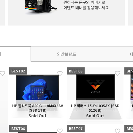
자
외산브랜드
BEST02
BEST03
BE
HP 엘리트북 840 G11 8M4X5AV
HP 빅터스 15-fb1035AX (SSD
H
(SSD 1TB)
512GB)
Sold Out
Sold Out
BEST06
BEST07
BE