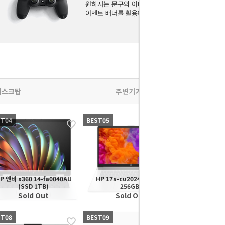
데스크탑
주변기기
ST04
BEST05
BEST01
P 엔비 x360 14-fa0040AU
HP 17s-cu2024TU (SSD
(SSD 1TB)
256GB)
Sold Out
Sold Out
ST08
BEST09