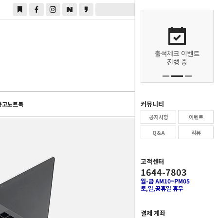
0
커뮤니티
중고노트북
공지사항
이벤트
Q&A
리뷰
고객센터
1644-7803
월-금 AM10~PM05
토,일,공휴일 휴무
결제 계좌