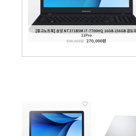
[중고노트북] 삼성 NT371B5M i7-7700HQ 16GB 256GB 윈도
a1108TX (SSD
11Pro
GB)
270,000원
 Out
690,000원