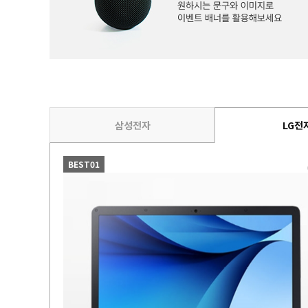
삼성전자
LG전
BEST01
Gaming A16
4096 (SSD
GB)
 Out