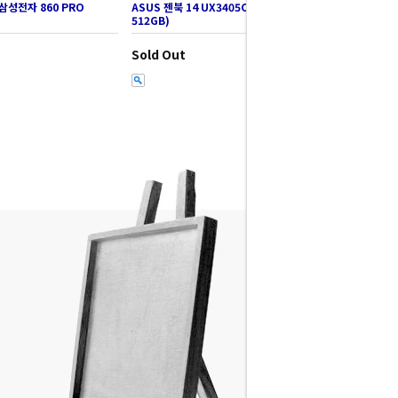
삼성전자 860 PRO
ASUS 젠북 14 UX3405CA-PZ199W (SSD
512GB)
Sold Out