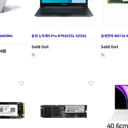
3405MA-
삼성 노트북9 Pro NT930Z5L-SESD1
삼성전자 M871b M
Sold Out
Sold Out
00원