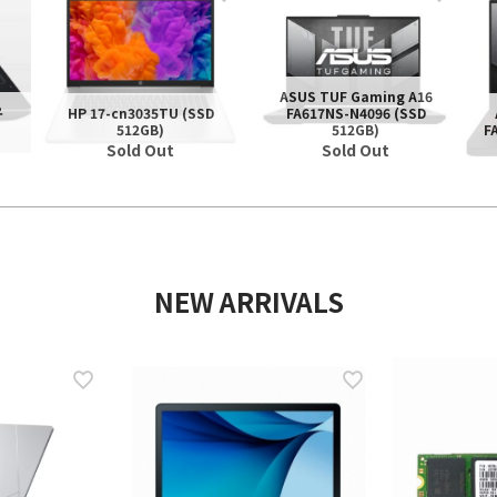
ASUS TUF Gaming A16
우
HP 17-cn3035TU (SSD
FA617NS-N4096 (SSD
512GB)
512GB)
F
Sold Out
Sold Out
NEW ARRIVALS