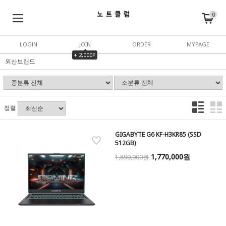
0
LOGIN
JOIN
ORDER
MYPAGE
+ 2,000P
외산브랜드
정렬
GIGABYTE G6 KF-H3KR85 (SSD
512GB)
1,770,000원
1,890,000원