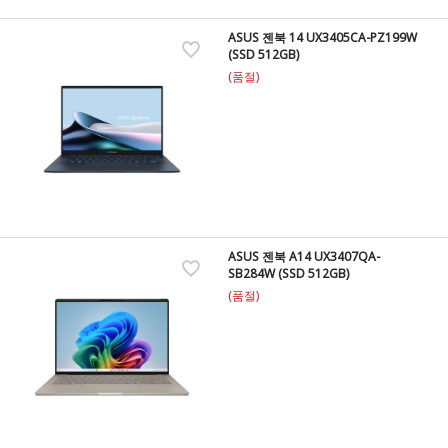
ASUS 젠북 14 UX3405CA-PZ199W
(SSD 512GB)
(품절)
ASUS 젠북 A14 UX3407QA-
SB284W (SSD 512GB)
(품절)