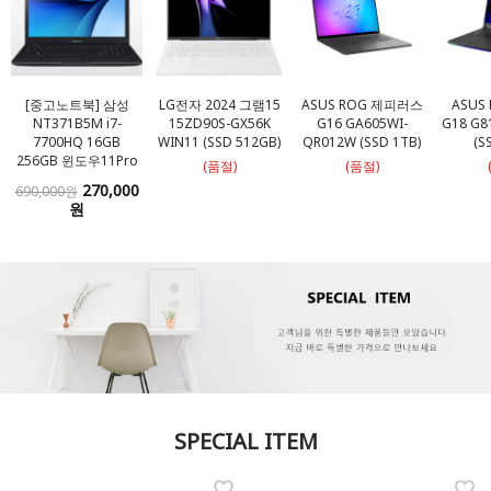
[중고노트북] 삼성
LG전자 2024 그램15
ASUS ROG 제피러스
ASUS 
NT371B5M i7-
15ZD90S-GX56K
G16 GA605WI-
G18 G8
7700HQ 16GB
WIN11 (SSD 512GB)
QR012W (SSD 1TB)
(S
256GB 윈도우11Pro
(품절)
(품절)
270,000
690,000원
원
SPECIAL ITEM