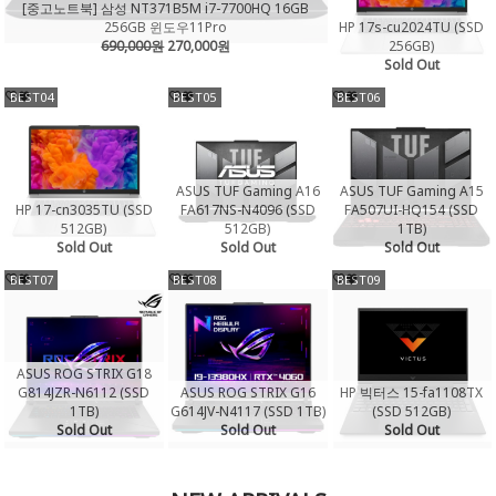
[중고노트북] 삼성 NT371B5M i7-7700HQ 16GB
HP 17s-cu2024TU (SSD
256GB 윈도우11Pro
256GB)
690,000원
270,000원
Sold Out
BEST04
BEST05
BEST06
ASUS TUF Gaming A16
ASUS TUF Gaming A15
HP 17-cn3035TU (SSD
FA617NS-N4096 (SSD
FA507UI-HQ154 (SSD
512GB)
512GB)
1TB)
Sold Out
Sold Out
Sold Out
BEST07
BEST08
BEST09
ASUS ROG STRIX G18
G814JZR-N6112 (SSD
ASUS ROG STRIX G16
HP 빅터스 15-fa1108TX
1TB)
G614JV-N4117 (SSD 1TB)
(SSD 512GB)
Sold Out
Sold Out
Sold Out