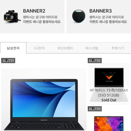
삼성전자
LG전자
외산브랜드
데스크탑
주변기기
BEST01
BEST02
HP 빅터스 15-fb1035AX
(SSD 512GB)
Sold Out
BEST03