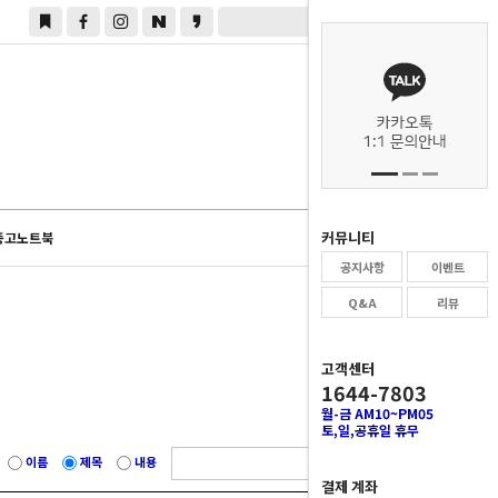
0
커뮤니티
중고노트북
공지사항
이벤트
Q&A
리뷰
고객센터
1644-7803
월-금 AM10~PM05
토,일,공휴일 휴무
이름
제목
내용
결제 계좌