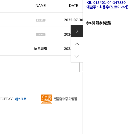
KB. 015401-04-147830
NAME
DATE
HITS
예금주 : 최용우(노트이야기)
2025.07.30
530
�ㅻ뒛 蹂� �곹뭹
2024.09.24
767
노트클럽
2025.01.21
672
WRITE