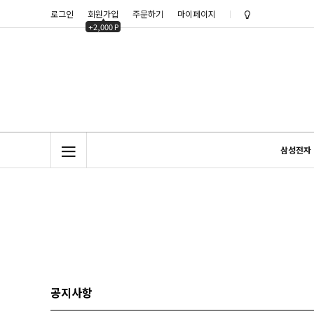
로그인
회원가입
주문하기
마이페이지
노트클럽(NoteC
+2,000 P
노트클럽 2025년
삼성전자
공지사항