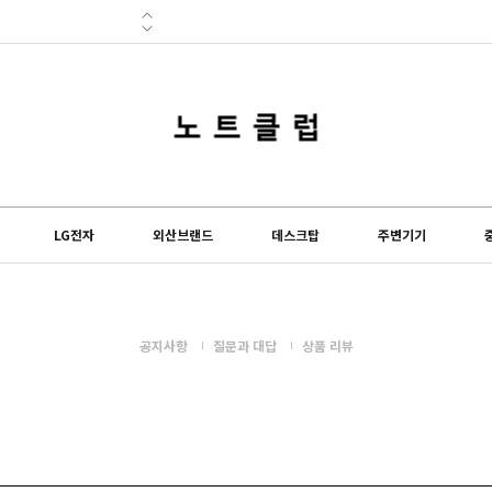
lub) 쇼핑몰이 오...
도 설 연휴 및 배송...
LG전자
외산브랜드
데스크탑
주변기기
공지사항
질문과 대답
상품 리뷰