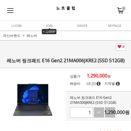
0
LOGIN
JOIN
ORDER
MYPAGE
+ 2,000P
외산브랜드
레노버
0
레노버 씽크패드 E16 Gen2 21MA006JKRE2 (SSD 512GB)
1,290,000
상품가
원
배송비
(조건)
지역별
레노버 씽크패드 E16 Gen2
21MA006JKRE2 (SSD 512GB)
1,290,000
원
+1
-1