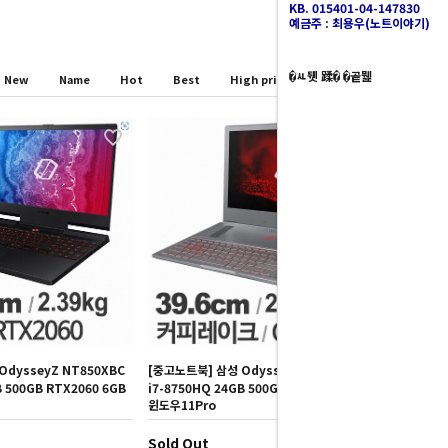
KB. 015401-04-147830
예금주 : 최용우(노트이야기)
�ㅻ뒛 蹂� �곹뭹
New
Name
Hot
Best
High price
Low price
dysseyZ NT850XBC
[중고노트북] 삼성 OdysseyZ NT850XAC
B 500GB RTX2060 6GB
i7-8750HQ 24GB 500GB GTX1060 6GB
윈도우11Pro
Sold Out