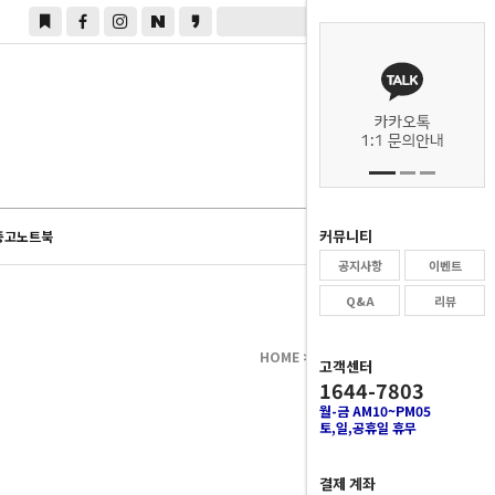
0
커뮤니티
중고노트북
공지사항
이벤트
Q&A
리뷰
HOME
>
중고노트북
>
삼성
고객센터
1644-7803
월-금 AM10~PM05
토,일,공휴일 휴무
결제 계좌