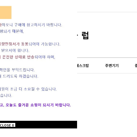
lub) 쇼핑몰이 오...
도 설 연휴 및 배송...
LG전자
외산브랜드
데스크탑
주변기기
삼성
CLOSE X